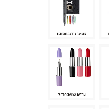
ESFEROGRÁFICA BANNER
ESFEROGRÁFICA BATOM