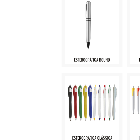
ESFEROGRÁFICA BOUND
ESFEROGRÁFICA CLÁSSICA