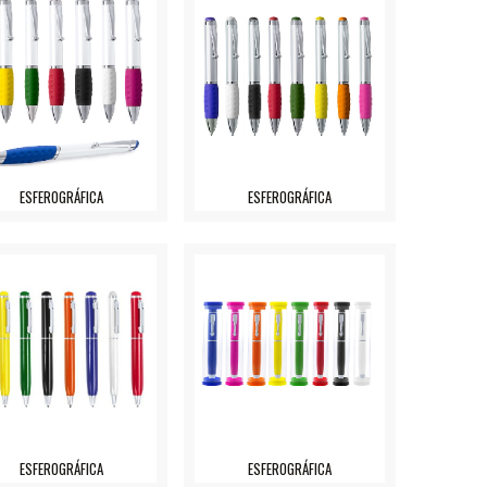
ESFEROGRÁFICA
ESFEROGRÁFICA
ESFEROGRÁFICA
ESFEROGRÁFICA