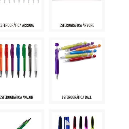
ESFEROGRÁFICA ARROBA
ESFEROGRÁFICA ÁRVORE
ESFEROGRÁFICA AVALON
ESFEROGRÁFICA BALL