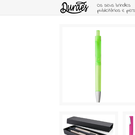
Os seus brindes
publicitários e per