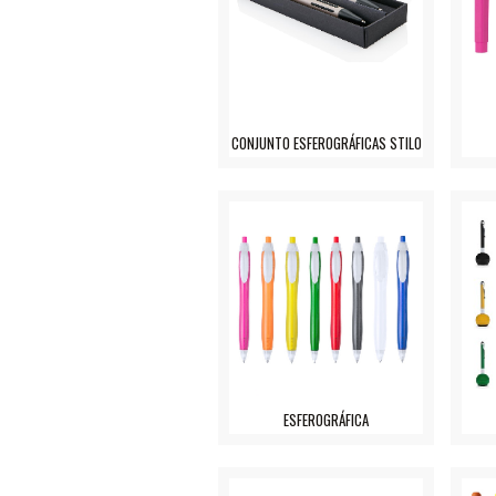
CONJUNTO ESFEROGRÁFICAS STILO
ESFEROGRÁFICA