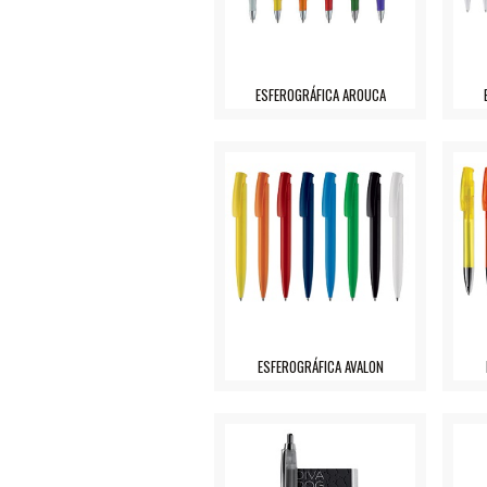
ESFEROGRÁFICA AROUCA
ESFEROGRÁFICA AVALON