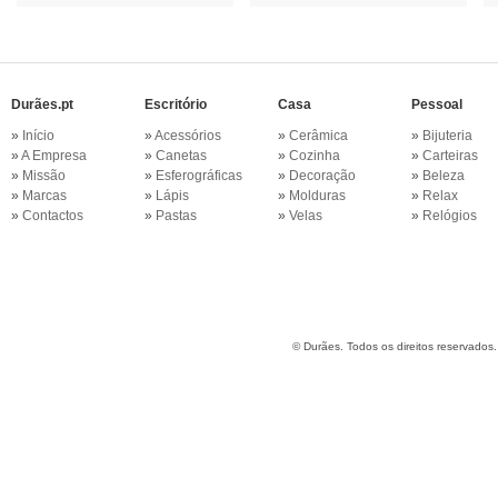
Durães.pt
Escritório
Casa
Pessoal
»
Início
»
Acessórios
»
Cerâmica
»
Bijuteria
»
A Empresa
»
Canetas
»
Cozinha
»
Carteiras
»
Missão
»
Esferográficas
»
Decoração
»
Beleza
»
Marcas
»
Lápis
»
Molduras
»
Relax
»
Contactos
»
Pastas
»
Velas
»
Relógios
©
Durães. Todos os direitos reservados.