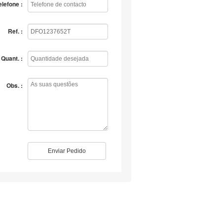
elefone :
Ref. :
Quant. :
Obs. :