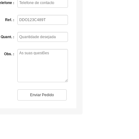
elefone :
Ref. :
Quant. :
Obs. :