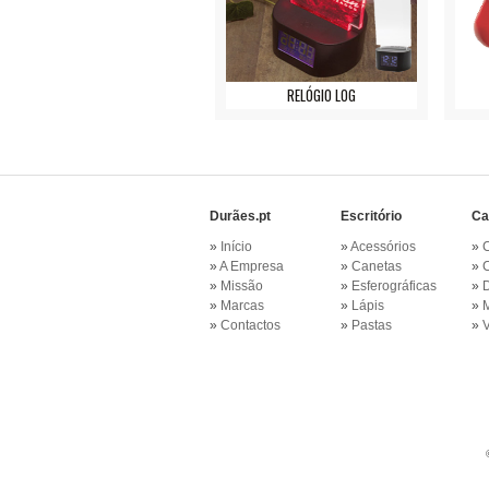
RELÓGIO LOG
Durães.pt
Escritório
Ca
»
Início
»
Acessórios
»
»
A Empresa
»
Canetas
»
»
Missão
»
Esferográficas
»
»
Marcas
»
Lápis
»
»
Contactos
»
Pastas
»
V