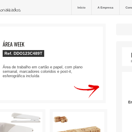
Início
A Empresa
Con
sonalizados
ÁREA WEEK
Ref.
DDO123C489T
Área de trabalho em cartão e papel, com plano
semanal, marcadores coloridos e post-it,
esferográfica incluída
E