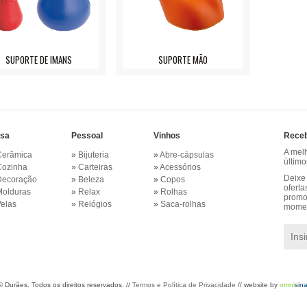
SUPORTE DE IMANS
SUPORTE MÃO
sa
Pessoal
Vinhos
Receb
A mel
Cerâmica
»
Bijuteria
»
Abre-cápsulas
últim
Cozinha
»
Carteiras
»
Acessórios
Deixe 
Decoração
»
Beleza
»
Copos
oferta
Molduras
»
Relax
»
Rolhas
promo
elas
»
Relógios
»
Saca-rolhas
momen
©
Durães. Todos os direitos reservados. //
Termos e Política de Privacidade
// website by
omni
sina