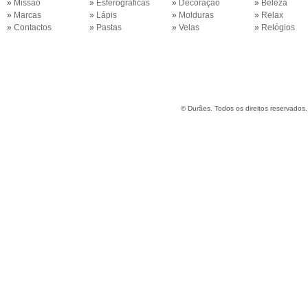
»
Missão
»
Esferográficas
»
Decoração
»
Beleza
»
Marcas
»
Lápis
»
Molduras
»
Relax
»
Contactos
»
Pastas
»
Velas
»
Relógios
©
Durães. Todos os direitos reservados.