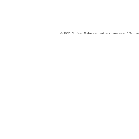
©
2026
Durães. Todos os direitos reservados. //
Termos