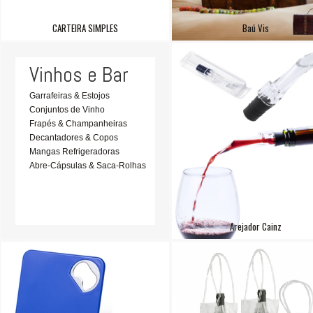
CARTEIRA SIMPLES
Baú Vis
Vinhos e Bar
Garrafeiras & Estojos
Conjuntos de Vinho
Frapés & Champanheiras
Decantadores & Copos
Mangas Refrigeradoras
Abre-Cápsulas & Saca-Rolhas
Arejador Cainz