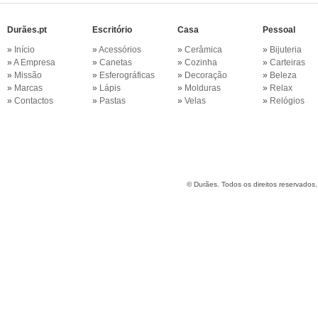
Durães.pt
Escritório
Casa
Pessoal
»
Início
»
Acessórios
»
Cerâmica
»
Bijuteria
»
A Empresa
»
Canetas
»
Cozinha
»
Carteiras
»
Missão
»
Esferográficas
»
Decoração
»
Beleza
»
Marcas
»
Lápis
»
Molduras
»
Relax
»
Contactos
»
Pastas
»
Velas
»
Relógios
©
Durães. Todos os direitos reservados.