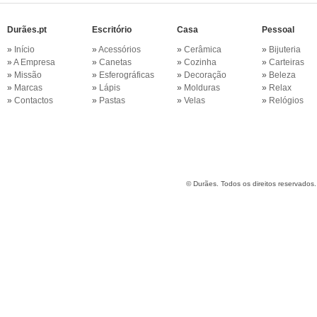
Durães.pt
Escritório
Casa
Pessoal
»
Início
»
Acessórios
»
Cerâmica
»
Bijuteria
»
A Empresa
»
Canetas
»
Cozinha
»
Carteiras
»
Missão
»
Esferográficas
»
Decoração
»
Beleza
»
Marcas
»
Lápis
»
Molduras
»
Relax
»
Contactos
»
Pastas
»
Velas
»
Relógios
©
Durães. Todos os direitos reservados.